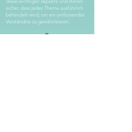
diese wichtigen Aspekte und stellen
sicher, dass jedes Thema ausführlich
behandelt wird, um ein umfassendes
Verständnis zu gewährleisten.
Leider ist dieser Kurs nur auf Englisch
verfügbar. Bei Interesse senden Sie
uns bitte eine E-Mail.