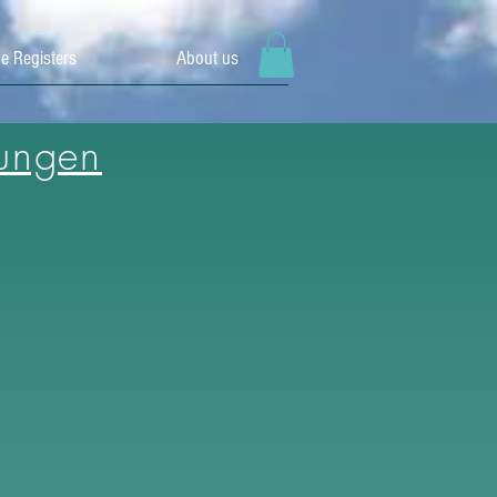
e Registers
About us
hungen