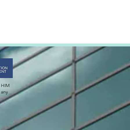
e HIM
 any