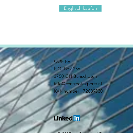
Englisch kaufen
COE BV
P.O. Box 256
3750 GH Bunschoten​
info@centreofexperts.nl
KVK number : 72889330